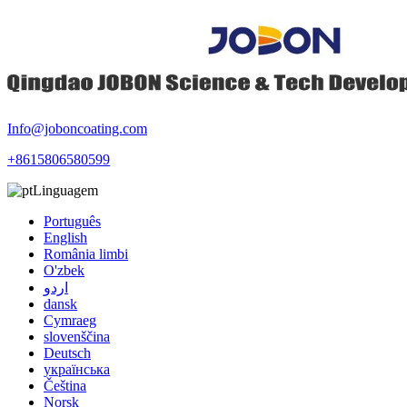
Info@joboncoating.com
+8615806580599
Linguagem
Português
English
România limbi
O'zbek
اردو
dansk
Cymraeg
slovenščina
Deutsch
українська
Čeština
Norsk